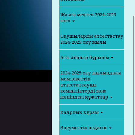
Жазғы мектеп 2024-2025
жыл
Оқушыларды аттестаттау
2024-2025 оқу жылы
Ата-аналар бұрышы
2024-2025 оқу жылындағы
мемлекеттік
аттестаттаудың
кемшіліктерді жою
жөніндегі құжаттар
Кадрлық құрам
Әлеуметтік педагог