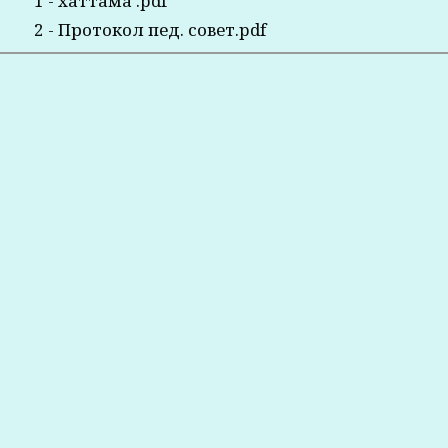
1 - хаттама .pdf
2 - Протокол пед. совет.pdf