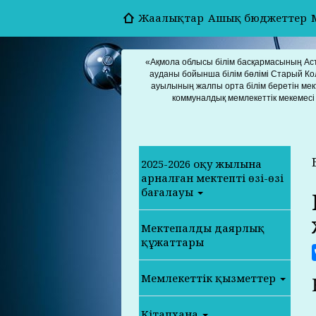
Жаңалықтар
Ашық бюджеттер
«Ақмола облысы білім басқармасының Ас
ауданы бойынша білім бөлімі Старый Ко
ауылының жалпы орта білім беретін мек
коммуналдық мемлекеттік мекемесі
2025-2026 оқу жылына
арналған мектептің өзің-өзі
бағалауы
Мектепалды даярлық
құжаттары
Мемлекеттік қызметтер
Кітапхана