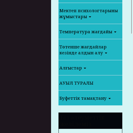
Мектеп психологтарының
жұмыстары
Температура жағдайы
Төтенше жағдайлар
кезінде алдын алу
Алғыстар
АУЫЛ ТУРАЛЫ
Буфеттік тамақтану
Біз әлеуметтік
желідеміз