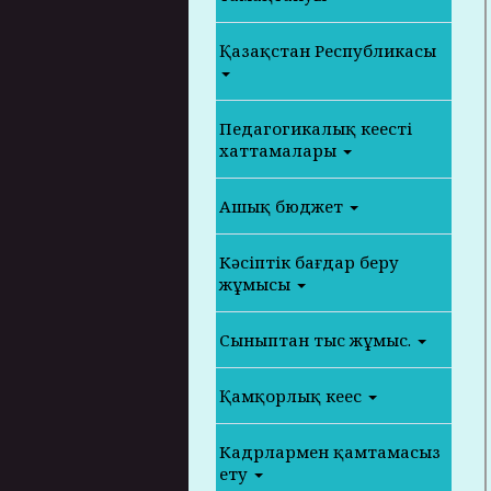
Қазақстан Республикасы
Педагогикалық кеңестің
хаттамалары
Ашық бюджет
Кәсіптік бағдар беру
жұмысы
Сыныптан тыс жұмыс.
Қамқорлық кеңес
Кадрлармен қамтамасыз
ету