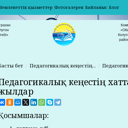
Мемлекеттік қызметтер
Фотогалерея
Байланыс
Блог
трахан
Ком
лутон
«Об
тебі»
Колут
райо
Басты бет
Педагогикалық кеңестің...
Педагогик
Педагогикалық кеңестің хатт
жылдар
Қосымшалар: