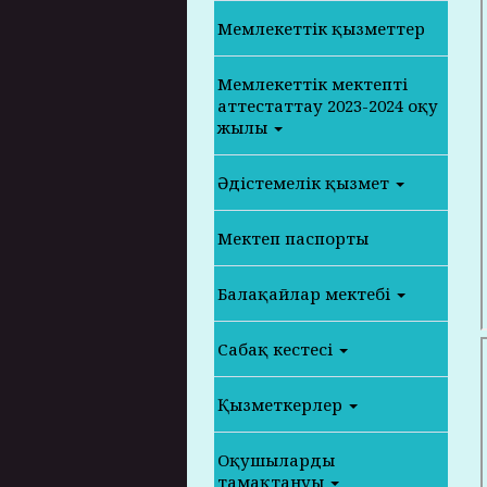
Мемлекеттік қызметтер
Мемлекеттік мектепті
аттестаттау 2023-2024 оқу
жылы
Әдістемелік қызмет
Мектеп паспорты
Балақайлар мектебі
Сабақ кестесі
Қызметкерлер
Оқушылардың
тамақтануы