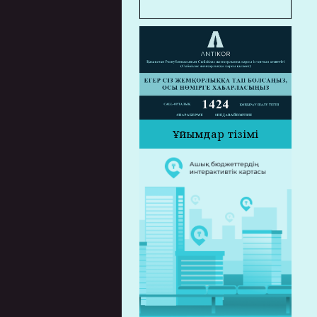
Ұйымдар тізімі