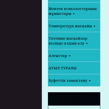
Мектеп психологтарының
жұмыстары
Температура жағдайы
Төтенше жағдайлар
кезінде алдын алу
Алғыстар
АУЫЛ ТУРАЛЫ
Буфеттік тамақтану
Біз әлеуметтік
желідеміз