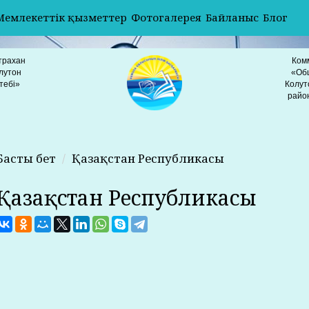
Мемлекеттік қызметтер
Фотогалерея
Байланыс
Блог
трахан
Ком
лутон
«Об
тебі»
Колут
райо
Басты бет
Қазақстан Республикасы
Қазақстан Республикасы