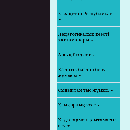
Қазақстан Республикасы
Педагогикалық кеңестің
хаттамалары
Ашық бюджет
Кәсіптік бағдар беру
жұмысы
Сыныптан тыс жұмыс.
Қамқорлық кеңес
Кадрлармен қамтамасыз
ету