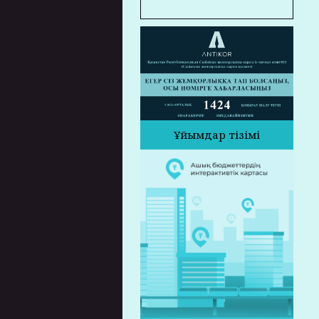
Ұйымдар тізімі