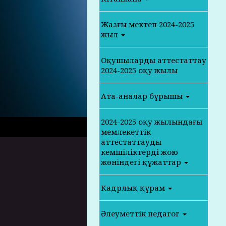
Жазғы мектеп 2024-2025
жыл
Оқушыларды аттестаттау
2024-2025 оқу жылы
Ата-аналар бұрышы
2024-2025 оқу жылындағы
мемлекеттік
аттестаттаудың
кемшіліктерді жою
жөніндегі құжаттар
Кадрлық құрам
Әлеуметтік педагог