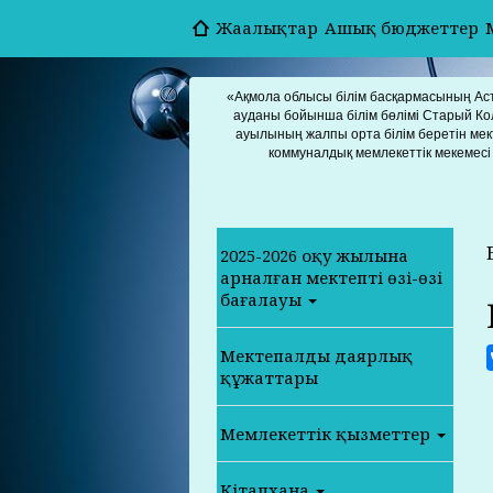
Жаңалықтар
Ашық бюджеттер
«Ақмола облысы білім басқармасының Ас
ауданы бойынша білім бөлімі Старый Ко
ауылының жалпы орта білім беретін мек
коммуналдық мемлекеттік мекемесі
2025-2026 оқу жылына
арналған мектептің өзің-өзі
бағалауы
Мектепалды даярлық
құжаттары
Мемлекеттік қызметтер
Кітапхана