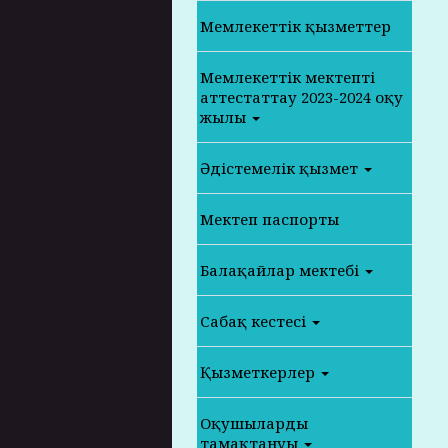
Мемлекеттік қызметтер
Мемлекеттік мектепті
аттестаттау 2023-2024 оқу
жылы
Әдістемелік қызмет
Мектеп паспорты
Балақайлар мектебі
Сабақ кестесі
Қызметкерлер
Оқушылардың
тамақтануы