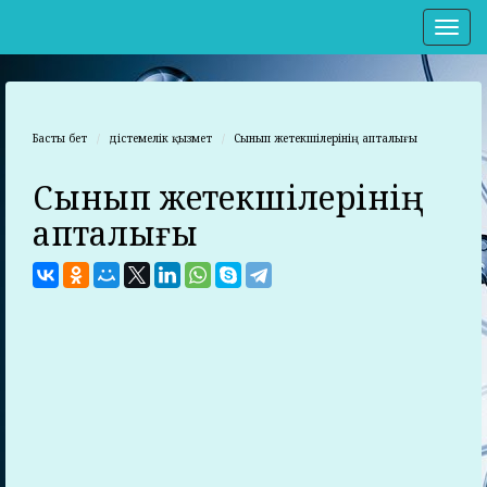
Нав
Басты бет
Әдістемелік қызмет
Сынып жетекшілерінің апталығы
Сынып жетекшілерінің
апталығы