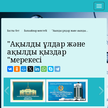
Нав
Басты бет
Балақайлар мектебі
"Ақылды ұлдар және ақылды...
"Ақылды ұлдар және
ақылды қыздар
"мерекесі