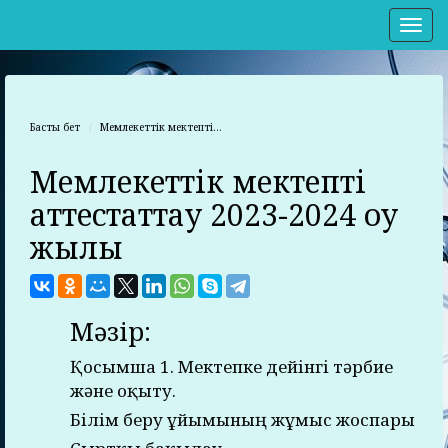
Нав
Басты бет
Мемлекеттік мектепті...
Мемлекеттік мектепті
аттестаттау 2023-2024 оқу
жылы
Мәзір:
Қосымша 1. Мектепке дейінгі тәрбие
және оқыту.
Білім беру ұйымының жұмыс жоспары