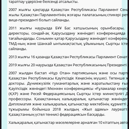
таратпау үдерісіне белсенді атсалысты.
2007 жылғы қаңтарда Қазақстан Республикасы Парламент Сен
жылы Қазақстан Парламентінің жоғары палатасының спикері рет
вице-президенті болып сайланды.
2011 жылғы наурызда БҰҰ Бас хатшысының орынбасары, БҰ
директоры, сондай-ақ Қарусыздану жөніндегі конференцияда
тағайындалды. Сонымен қатар Қарусыздану жөніндегі конферен
ТМД-ның және Шанхай ынтымақтастық ұйымының Сыртқы істер 
сайланды.
2013 жылғы 16 қазанда Қазақстан Республикасы Парламент Сенат
2019 жылғы 20 наурызда Қазақстан Республикасының Президенті р
2007 жылдан бастап «Нұр Отан» партиясының және осы парти
Қазақстан Республикасы Қауіпсіздік Кеңесінің мүшесі. Төтенше 
докторы. Дүниежүзілік гуманитарлық және жаратылыстану ғы
Қауіпсіздік жөніндегі Мюнхен конференциясы «Ғұламалар кеңесі
(ҚХР) және Ресей Федерациясының Сыртқы істер министрлігі 
профессоры. Қазақстанның халықаралық қатынастар жөніндегі 
Дипломатия және халықаралық қатынастар мектебінің құрметті
тұжырымы бойынша 2018 жылдың «Жыл адамы» лауреаттар
Қазақстанның үстел теннисі федерациясын басқарды.
Халықаралық қатынастар мәселелеріне арналған 10 кітаптың авто