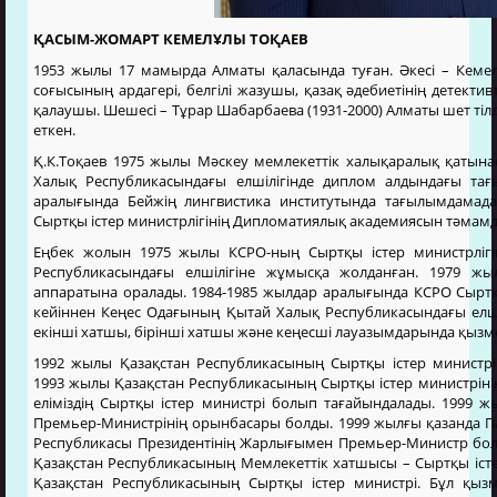
ҚАСЫМ-ЖОМАРТ КЕМЕЛҰЛЫ ТОҚАЕВ
1953 жылы 17 мамырда Алматы қаласында туған. Әкесі – Кемел
соғысының ардагері, белгілі жазушы, қазақ әдебиетінің детект
қалаушы. Шешесі – Тұрар Шабарбаева (1931-2000) Алматы шет тіл
еткен.
Қ.К.Тоқаев 1975 жылы Мәскеу мемлекеттік халықаралық қатынас
Халық Республикасындағы елшілігінде диплом алдындағы тағ
аралығында Бейжің лингвистика институтында тағылымдамада
Сыртқы істер министрлігінің Дипломатиялық академиясын тәмам
Еңбек жолын 1975 жылы КСРО-ның Сыртқы істер министрлігі
Республикасындағы елшілігіне жұмысқа жолданған. 1979 жы
аппаратына оралады. 1984-1985 жылдар аралығында КСРО Сыртқы
кейіннен Кеңес Одағының Қытай Халық Республикасындағы елшіл
екінші хатшы, бірінші хатшы және кеңесші лауазымдарында қызмет
1992 жылы Қазақстан Республикасының Сыртқы істер министр
1993 жылы Қазақстан Республикасының Сыртқы істер министріні
еліміздің Сыртқы істер министрі болып тағайындалады. 1999 
Премьер-Министрінің орынбасары болды. 1999 жылғы қазанда Па
Республикасы Президентінің Жарлығымен Премьер-Министр бол
Қазақстан Республикасының Мемлекеттік хатшысы – Сыртқы істе
Қазақстан Республикасының Сыртқы істер министрі. Бұл қыз