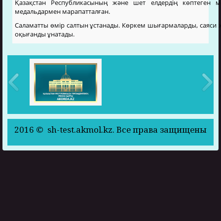
Қазақстан Республикасының және шет елдердің көптеген ме
медальдармен марапатталған.
Саламатты өмір салтын ұстанады. Көркем шығармаларды, саяси 
оқығанды ұнатады.
2016 © sh-test.akmol.kz. Все права защищены