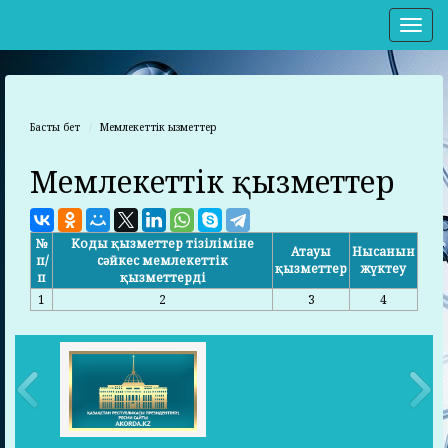
Нав
Басты бет
Мемлекеттік қызметтер
Мемлекеттік қызметтер
№
Коды қызметтер тізіліміне
Атауы
Нысанын
п/
сәйкес мемлекеттік
қызметтер
жүктеу
п
қызметтерді
1
2
3
4