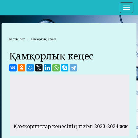
Нав
Басты бет
Қамқорлық кеңес
Қамқорлық кеңес
Қамқоршылар кеңесінің тізімі 2023-2024 жж