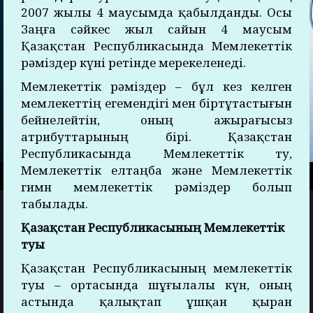
2007 жылы 4 маусымда қабылданды. Осы
Заңға сәйкес жыл сайын 4 маусым
Қазақстан Республикасында Мемлекеттік
рәміздер күні ретінде мерекеленеді.
Мемлекеттік рәміздер – бұл кез келген
мемлекеттің егемендігі мен біртұтастығын
бейнелейтін, оның ажырағысыз
атрибуттарының бірі. Қазақстан
Республикасында Мемлекеттік ту,
Мемлекеттік елтаңба және Мемлекеттік
гимн мемлекеттік рәміздер болып
табылады.
Қазақстан Республикасының Мемлекеттік
туы
Қазақстан Республикасының мемлекеттік
туы – ортасында шұғылалы күн, оның
астында қалықтап ұшқан қыран