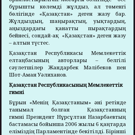
бұрышты көлемді жұлдыз, ал төменгі
бөлігінде «Қазақстан» деген жазу бар.
Жұлдыздың, шаңырақтың, уықтардың,
аңыздардағы қанатты пырақтардың
бейнесі, сондай-ақ «Қазақстан» деген жазу
– алтын түстес.
Қазақстан Республикасы Мемлекеттік
елтаңбасының авторлары – белгілі
сәулетшілер Жандарбек Мәлібеков пен
Шот-Аман Уәлиханов.
Қазақстан Республикасының Мемлекеттік
гимні
Бұрын «Менің Қазақстаным» әні ретінде
танымал болған Қазақстанның
гимні Президент Нұрсұлтан Назарбаевтың
бастамасы бойынша 2006 жылы 6 қаңтарда
еліміздің Парламентінде бекітілді. Бірінші