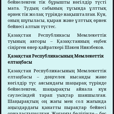
бейнеленген тік бұрышты көгілдір түсті
мата. Тудың сабының тұсында ұлттық
өрнек тік жолақ түрінде нақышталған. Күн,
оның шұғыласы, қыран және ұлттық өрнек
бейнесі алтын түстес.
Қазақстан Республикасы Мемлекеттік
туының авторы – Қазақстанның еңбек
сіңірген өнер қайраткері Шәкен Ниязбеков.
Қазақстан Республикасының Мемлекеттік
елтаңбасы
Қазақстан Республикасының Мемлекеттік
елтаңбасы – дөңгелек нысанды және
көгілдір түс аясындағы шаңырақ түрінде
бейнеленген, шаңырақты айнала күн
сәулесіндей тарап уықтар шаншылған.
Шаңырақтың оң жағы мен сол жағында
аңыздардағы қанатты пырақтар бейнесі
орналастырылған. Жоғарғы бөлігінде – бес