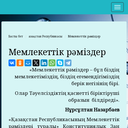
Нав
Басты бет
Қазақстан Республикасы
Мемлекеттік рәміздер
Мемлекеттік рәміздер
«Мемлекеттік рәміздер – бұл біздің
мемлекетіміздің, біздің егемендігіміздің
берік негізінің бірі.
Олар Тәуелсіздіктің қасиетті біріктіруші
образын білдіреді».
Нұрсұлтан Назарбаев
«Қазақстан Республикасының Мемлекеттік
рәміздері туралы» Конституциялық Заң