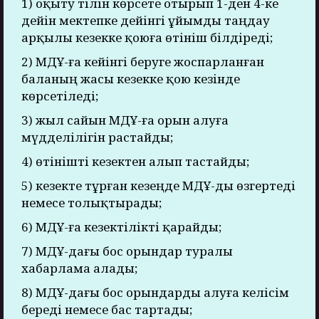
1) оқыту тілін көрсете отырып 1-ден 4-ке
дейін мектепке дейінгі ұйымды таңдау
арқылы кезекке қоюға өтініш білдіреді;
2) МДҰ-ға кейінгі беруге жоспарланған
баланың жасы кезекке қою кезінде
көрсетіледі;
3) жыл сайын МДҰ-ға орын алуға
мүдделілігін растайды;
4) өтінішті кезектен алып тастайды;
5) кезекте тұрған кезеңде МДҰ-ды өзгертеді
немесе толықтырады;
6) МДҰ-ға кезектілікті қарайды;
7) МДҰ-дағы бос орындар туралы
хабарлама алады;
8) МДҰ-дағы бос орындарды алуға келісім
береді немесе бас тартады;