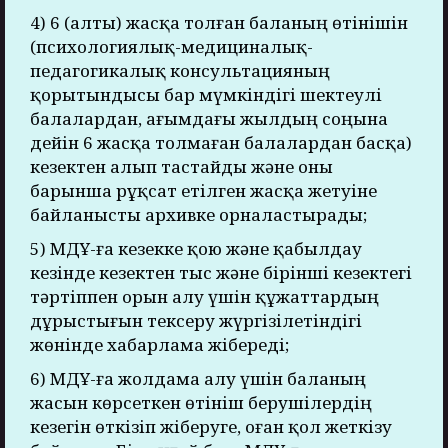
4) 6 (алты) жасқа толған баланың өтінішін
(психологиялық-медициналық-
педагогикалық консультацияның
қорытындысы бар мүмкіндігі шектеулі
балалардан, ағымдағы жылдың соңына
дейін 6 жасқа толмаған балалардан басқа)
кезектен алып тастайды және оны
барынша рұқсат етілген жасқа жетуіне
байланысты архивке орналастырады;
5) МДҰ-ға кезекке қою және қабылдау
кезінде кезектен тыс және бірінші кезектегі
тәртіппен орын алу үшін құжаттардың
дұрыстығын тексеру жүргізілетіндігі
жөнінде хабарлама жібереді;
6) МДҰ-ға жолдама алу үшін баланың
жасын көрсеткен өтініш берушілердің
кезегін өткізіп жіберуге, оған қол жеткізу