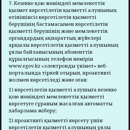
7. Кезекке қою жөніндегі мемлекеттік
қызмет көрсетілетін қызметті алушының
өтінішінсіз көрсетілетін қызметті
берушінің бастамасымен көрсетілетін
қызметті берушінің және мемлекеттік
органдардың ақпараттық жүйелері
арқылы көрсетілетін қызметті алушының
ұялы байланысының абоненттік
құрылғысының телефон нөмірін
www.egov.kz «электронды үкімет» веб-
порталында тіркей отырып, проактивті
жолмен көрсетіледі және оған:
1) көрсетілетін қызметті алушыға кезекке
қою жөніндегі мемлекеттік қызметті
көрсетуге сұраным жасалған автоматты
хабарлама жіберу;
2) проактивті қызметті көрсету үшін
көрсетілетін қызметті алушының ұялы