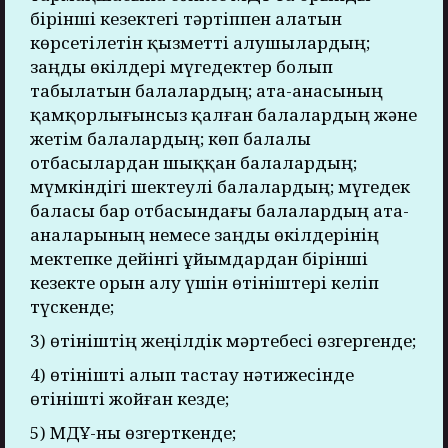
бірінші кезектегі тәртіппен алатын
көрсетілетін қызметті алушылардың;
заңды өкілдері мүгедектер болып
табылатын балалардың; ата-анасының
қамқорлығынсыз қалған балалардың және
жетім балалардың; көп балалы
отбасылардан шыққан балалардың;
мүмкіндігі шектеулі балалардың; мүгедек
баласы бар отбасындағы балалардың ата-
аналарының немесе заңды өкілдерінің
мектепке дейінгі ұйымдардан бірінші
кезекте орын алу үшін өтініштері келіп
түскенде;
3) өтініштің жеңілдік мәртебесі өзгергенде;
4) өтінішті алып тастау нәтижесінде
өтінішті жойған кезде;
5) МДҰ-ны өзгерткенде;