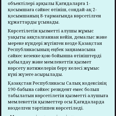
объектілері арқылы Қағидаларға 1-
қосымшаға сәйкес өтініш, сондай-ақ 2-
қосымшаның 8-тармағында көрсетілген
құжаттарды ұсынады.
Көрсетілетін қызметті алушы жұмыс
уақыты аяқталғаннан кейін, демалыс және
мереке күндері жүгінген кезде Қазақстан
Республикасының еңбек заңнамасына
сәйкес кезекке қою бойынша өтініштерді
қабылдау және мемлекеттік қызмет
көрсету нәтижелерін беру келесі жұмыс
күні жүзеге асырылады.
Қазақстан Республикасы Салық кодексінің
190-бабына сәйкес резидент емес болып
табылатын көрсетілетін қызметті алушыға
мемлекеттік қызметтер осы Қағидаларда
көзделген тәртіппен көрсетіледі.