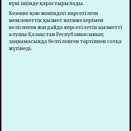
күні ішінде қарастырылады.
Кезекке қою жөніндегі көрсетілген
мемлекеттік қызмет нәтижелерімен
келіспеген жағдайда көрсетілетін қызметті
алушы Қазақстан Республикасының
заңнамасында белгіленген тәртіппен сотқа
жүгінеді.