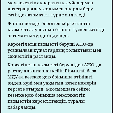
мемлекеттік ақпараттық жүйелермен
интеграциялау жолымен оларды беру
сәтінде автоматты түрде өңделеді.
Жалпы негізде берілген көрсетілетін
қызметті алушының өтініші түскен сәтінде
автоматты түрде өңделеді.
Көрсетілетін қызметті беруші АЖО-да
ұсынылған құжаттардың толықтығы мен
сәйкестігін растайды.
Көрсетілетін қызметті берушіден АЖО-да
растау алынғаннан кейін Бірыңғай база
МДҰ-ға кезекке қою бойынша өтінішті
өңдеп, күні мен уақытын, кезек нөмерін
көрсете отырып, 4-қосымшаға сәйкес
кезекке қою бойынша мемлекеттік
қызметтің көрсетілгендігі туралы
хабарлайды.