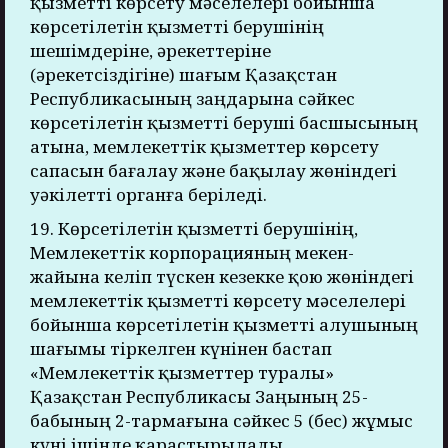
қызметті көрсету мәселелері бойынша
көрсетілетін қызметті берушінің
шешімдеріне, әрекеттеріне
(әрекетсіздігіне) шағым Қазақстан
Республикасының заңдарына сәйкес
көрсетілетін қызметті беруші басшысының
атына, мемлекеттік қызметтер көрсету
сапасын бағалау және бақылау жөніндегі
уәкілетті органға беріледі.
19. Көрсетілетін қызметті берушінің,
Мемлекеттік корпорацияның мекен-
жайына келіп түскен кезекке қою жөніндегі
мемлекеттік қызметті көрсету мәселелері
бойынша көрсетілетін қызметті алушының
шағымы тіркелген күнінен бастап
«Мемлекеттік қызметтер туралы»
Қазақстан Республикасы Заңының 25-
бабының 2-тармағына сәйкес 5 (бес) жұмыс
күні ішінде қарастырылады.