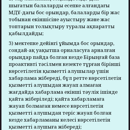
шығатын балаларды есепке алғандағы
МДҰ-дағы бос орындар, балаларды бір жас
тобынан екіншісіне ауыстыру және жас
топтарын толықтыру туралы ақпаратты
қабылдайды;
3) мектепке дейінгі ұйымда бос орындар,
сондай-ақ уақытша орналасуға арналған
орындар пайда болған кезде Бірыңғай база
проактивті тәсілмен кезекте тұрған бірінші
көрсетілетін қызметті алушылар үшін
хабарлама жібереді, бұл ретте көрсетілетін
қызметті алушыдан жауап алмаған
жағдайда хабарлама екінші тәулік ішінде
қайта жіберіледі; қайта хабарламаға
жауап болмаған немесе көрсетілетін
қызметті алушыдан теріс жауап болған
кезде хабарламаны келесі көрсетілетін
қызметті алушыға жібереді;