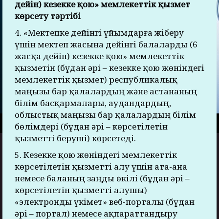
дейін) кезекке қою» мемлекеттік қызмет
көрсету тәртібі
4. «Мектепке дейінгі ұйымдарға жіберу
үшін мектеп жасына дейінгі балаларды (6
жасқа дейін) кезекке қою» мемлекеттік
қызметін (бұдан әрі – кезекке қою жөніндегі
мемлекеттік қызмет) республикалық
маңызы бар қалалардың және астананың
білім басқармалары, аудандардың,
облыстық маңызы бар қалалардың білім
бөлімдері (бұдан әрі – көрсетілетін
қызметті беруші) көрсетеді.
5. Кезекке қою жөніндегі мемлекеттік
көрсетілетін қызметті алу үшін ата-ана
немесе баланың заңды өкілі (бұдан әрі –
көрсетілетін қызметті алушы)
«электронды үкімет» веб-порталы (бұдан
әрі – портал) немесе ақпараттандыру