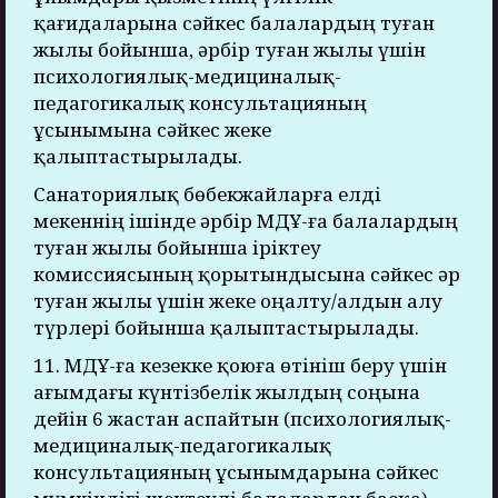
қағидаларына сәйкес балалардың туған
жылы бойынша, әрбір туған жылы үшін
психологиялық-медициналық-
педагогикалық консультацияның
ұсынымына сәйкес жеке
қалыптастырылады.
Санаториялық бөбекжайларға елді
мекеннің ішінде әрбір МДҰ-ға балалардың
туған жылы бойынша іріктеу
комиссиясының қорытындысына сәйкес әр
туған жылы үшін жеке оңалту/алдын алу
түрлері бойынша қалыптастырылады.
11. МДҰ-ға кезекке қоюға өтініш беру үшін
ағымдағы күнтізбелік жылдың соңына
дейін 6 жастан аспайтын (психологиялық-
медициналық-педагогикалық
консультацияның ұсынымдарына сәйкес