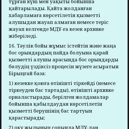
тұрған күні мен уақыты бойынша
қайтарылады. Қайта жолданған
хабарламаға көрсетілетін қызметті
алушыдан жауап алмаған немесе теріс
жауап келгенде МДҰ-ға кезек архивке
жіберіледі.
16. Тәулік бойы жұмыс істейтін және жаңа
бос орындардың пайда болуына қарай
қызметті алушы арасында бос орындарды
бөлудің үздіксіз процесін жүзеге асыратын
Бірыңғай база:
1) кезекке қоюға өтінішті тіркейді (немесе
тіркеуден бас тартады), өтінішті архивке
орналастырады, берілген жолдамалар
бойынша қабылдаудан көрсетілетін
қызметті берушінің бас тартуын
қарастырады;
2) оқу жылының соңында МДҰ-дан