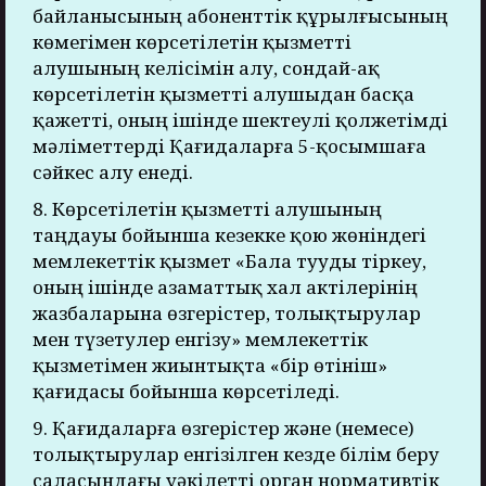
байланысының абоненттік құрылғысының
көмегімен көрсетілетін қызметті
алушының келісімін алу, сондай-ақ
көрсетілетін қызметті алушыдан басқа
қажетті, оның ішінде шектеулі қолжетімді
мәліметтерді Қағидаларға 5-қосымшаға
сәйкес алу енеді.
8. Көрсетілетін қызметті алушының
таңдауы бойынша кезекке қою жөніндегі
мемлекеттік қызмет «Бала тууды тіркеу,
оның ішінде азаматтық хал актілерінің
жазбаларына өзгерістер, толықтырулар
мен түзетулер енгізу» мемлекеттік
қызметімен жиынтықта «бір өтініш»
қағидасы бойынша көрсетіледі.
9. Қағидаларға өзгерістер және (немесе)
толықтырулар енгізілген кезде білім беру
саласындағы уәкілетті орган нормативтік