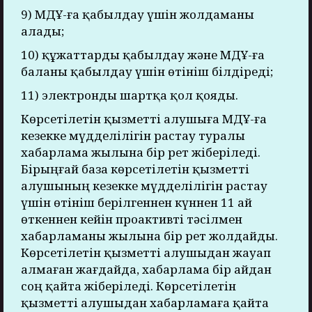
9) МДҰ-ға қабылдау үшін жолдаманы
алады;
10) құжаттарды қабылдау және МДҰ-ға
баланы қабылдау үшін өтініш білдіреді;
11) электронды шартқа қол қояды.
Көрсетілетін қызметті алушыға МДҰ-ға
кезекке мүдделілігін растау туралы
хабарлама жылына бір рет жіберіледі.
Бірыңғай база көрсетілетін қызметті
алушының кезекке мүдделілігін растау
үшін өтініш берілгеннен күннен 11 ай
өткеннен кейін проактивті тәсілмен
хабарламаны жылына бір рет жолдайды.
Көрсетілетін қызметті алушыдан жауап
алмаған жағдайда, хабарлама бір айдан
соң қайта жіберіледі. Көрсетілетін
қызметті алушыдан хабарламаға қайта