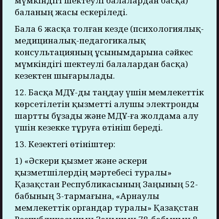
мүмкіндігі шектеулі балалардан басқа)
баланың жасы ескеріледі.
Бала 6 жасқа толған кезде (психологиялық-
медициналық-педагогикалық
консультацияның ұсынымдарына сәйкес
мүмкіндігі шектеулі балалардан басқа)
кезектен шығарылады.
12. Басқа МДҰ-ды таңдау үшін мемлекеттік
көрсетілетін қызметті алушы электронды
шартты бұзады және МДҰ-ға жолдама алу
үшін кезекке тұруға өтініш береді.
13. Кезектегі өтініштер:
1) «Әскери қызмет және әскери
қызметшілердің мәртебесі туралы»
Қазақстан Республикасының Заңының 52-
бабының 3-тармағына, «Арнаулы
мемлекеттік органдар туралы» Қазақстан