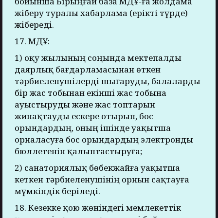
бойынша Бірыңғай база МДҰ-ға жолдама
жіберу туралы хабарлама (ерікті түрде)
жібереді.
17. МДҰ:
1) оқу жылының соңында мектепалды
даярлық бағдарламасынан өткен
тәрбиеленушілерді шығаруды, балаларды
бір жас тобынан екінші жас тобына
ауыстыруды және жас топтарын
жинақтауды ескере отырып, бос
орындардың, оның ішінде уақытша
орналасуға бос орындардың электронды
бюллетенін қалыптастыруға;
2) санаториялық бөбекжайға уақытша
кеткен тәрбиеленушінің орнын сақтауға
мүмкіндік беріледі.
18. Кезекке қою жөніндегі мемлекеттік