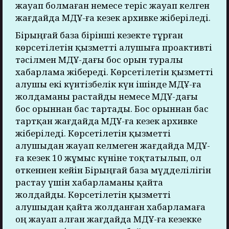
жауап болмаған немесе теріс жауап келген
жағдайда МДҰ-ға кезек архивке жіберіледі.
Бірыңғай база бірінші кезекте тұрған
көрсетілетін қызметті алушыға проактивті
тәсілмен МДҰ-дағы бос орын туралы
хабарлама жібереді. Көрсетілетін қызметті
алушы екі күнтізбелік күн ішінде МДҰ-ға
жолдаманы растайды немесе МДҰ-дағы
бос орыннан бас тартады. Бос орыннан бас
тартқан жағдайда МДҰ-ға кезек архивке
жіберіледі. Көрсетілетін қызметті
алушыдан жауап келмеген жағдайда МДҰ-
ға кезек 10 жұмыс күніне тоқтатылып, ол
өткеннен кейін Бірыңғай база мүдделілігін
растау үшін хабарламаны қайта
жолдайды. Көрсетілетін қызметті
алушыдан қайта жолданған хабарламаға
оң жауап алған жағдайда МДҰ-ға кезекке