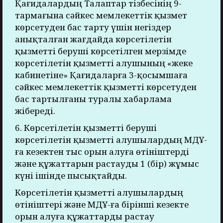
Қағидалардың Талаптар тізбесінің 9-
тармағына сәйкес мемлекеттік қызмет
көрсетуден бас тарту үшін негіздер
анықталған жағдайда көрсетілетін
қызметті беруші көрсетілген мерзімде
көрсетілетін қызметті алушының «жеке
кабинетіне» Қағидаларға 3-қосымшаға
сәйкес мемлекеттік қызметті көрсетуден
бас тартылғаны туралы хабарлама
жібереді.
6. Көрсетілетін қызметті беруші
көрсетілетін қызметті алушылардың МДҰ-
ға кезектен тыс орын алуға өтініштерді
және құжаттарын растауды 1 (бір) жұмыс
күні ішінде пысықтайды.
Көрсетілетін қызметті алушылардың
өтініштері және МДҰ-ға бірінші кезекте
орын алуға құжаттарды растау