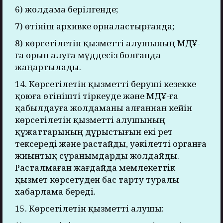
6) жолдама берілгенде;
7) өтініш архивке орналастырғанда;
8) көрсетілетін қызметті алушының МДҰ-
ға орын алуға мүддесіз болғанда
жаңартылады.
14. Көрсетілетін қызметті беруші кезекке
қоюға өтінішті тіркеуде және МДҰ-ға
қабылдауға жолдаманы алғаннан кейін
көрсетілетін қызметті алушының
құжаттарының дұрыстығын екі рет
тексереді және растайды, уәкілетті органға
жиынтық сұранымдарды жолдайды.
Расталмаған жағдайда мемлекеттік
қызмет көрсетуден бас тарту туралы
хабарлама береді.
15. Көрсетілетін қызметті алушы: