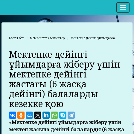
Нав
Басты бет
Мемлекеттік қызметтер
Мектепке дейінгі ұйымдарға...
Мектепке дейінгі
ұйымдарға жіберу үшін
мектепке дейінгі
жастағы (6 жасқа
дейінгі) балаларды
кезекке қою
«Мектепке дейінгі ұйымдарға жіберу үшін
мектеп жасына дейінгі балаларды (6 жасқа