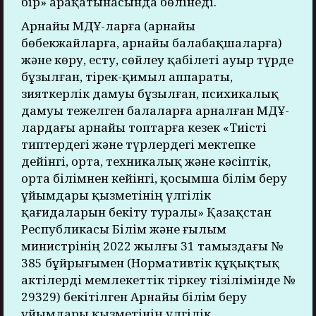
бір» арақатынасында бөлінеді.
Арнайы МДҰ-ларға (арнайы
бөбекжайларға, арнайы балабақшаларға)
және көру, есту, сөйлеу қабілеті ауыр түрде
бұзылған, тірек-қимыл аппараты,
зияткерлік дамуы бұзылған, психикалық
дамуы тежелген балаларға арналған МДҰ-
лардағы арнайы топтарға кезек «Тиісті
типтердегі және түрлердегі мектепке
дейінгі, орта, техникалық және кәсіптік,
орта білімнен кейінгі, қосымша білім беру
ұйымдары қызметінің үлгілік
қағидаларын бекіту туралы» Қазақстан
Республикасы Білім және ғылым
министрінің 2022 жылғы 31 тамыздағы №
385 бұйрығымен (Нормативтік құқықтық
актілерді мемлекеттік тіркеу тізілімінде №
29329) бекітілген Арнайы білім беру
ұйымдары қызметінің үлгілік