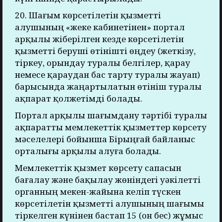
20. Шағым көрсетілетін қызметті
алушының «жеке кабинетінен» портал
арқылы жіберілген кезде көрсетілетін
қызметті беруші өтінішті өңдеу (жеткізу,
тіркеу, орындау туралы белгілер, қарау
немесе қараудан бас тарту туралы жауап)
барысында жаңартылатын өтініш туралы
ақпарат қолжетімді болады.
Портал арқылы шағымдану тәртібі туралы
ақпаратты мемлекеттік қызметтер көрсету
мәселелері бойынша Бірыңғай байланыс
орталығы арқылы алуға болады.
Мемлекеттік қызмет көрсету сапасын
бағалау және бақылау жөніндегі уәкілетті
органның мекен-жайына келіп түскен
көрсетілетін қызметті алушының шағымы
тіркелген күнінен бастап 15 (он бес) жұмыс