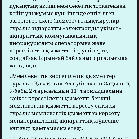
құқықтық актіні мемлекеттік тіркегеннен
кейін үш жұмыс күні ішінде енгізілген
өзгерістер және (немесе) толықтырулар
туралы ақпаратты «электронды үкімет»
ақпараттық-коммуникациялық
инфрақұрылым операторына және
көрсетілетін қызметті берушілерге,
сондай-ақ Бірыңғай байланыс орталығына
жолдайды.
«Мемлекеттік көрсетілетін қызметтер
туралы» Қазақстан Республикасы Заңының
5-бабы 2-тармағының 11) тармақшасына
сәйкес көрсетілетін қызметті беруші
мемлекеттік қызметті көрсету сатысы
туралы мемлекеттік қызметтер көрсету
мониторингісінің ақпараттық жүйесіне
енгізуді қамтамасыз етеді.
10. Бірыңғай база баланы МДҰ-ға (МДҰ-ның