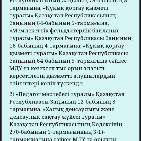
Республикасының Заңының 78-бабының 8-
тармағына, «Құқық қорғау қызметі
туралы» Қазақстан Республикасының
Заңының 64-бабының 5-тармағына,
«Мемлекеттік фельдъегерлік байланыс
туралы» Қазақстан Республикасы Заңының
16-бабының 4-тармағына, «Құқық қорғау
қызметі туралы» Қазақстан Республикасы
Заңының 64-бабының 5-тармағына сәйкес
МДҰ-ға кезектен тыс орын алатын
көрсетілетін қызметті алушылардың
өтініштері келіп түскенде;
2) «Педагог мәртебесі туралы» Қазақстан
Республикасы Заңының 12-бабының 3-
тармағына, «Халық денсаулығы және
денсаулық сақтау жүйесі туралы»
Қазақстан Республикасының Кодексінің
270-бабының 1-тармағынның 3-1)-
тармақшасына сәйкес МДҰ-ға орынды