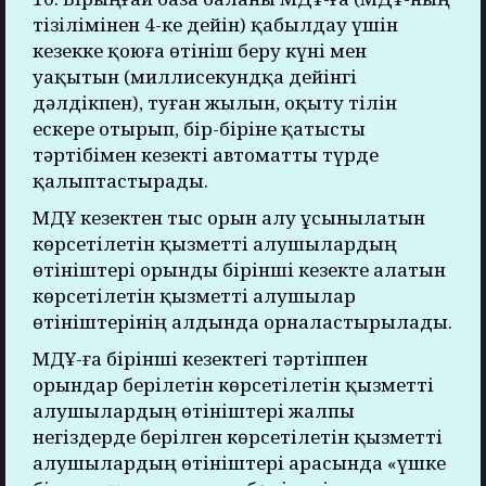
тізілімінен 4-ке дейін) қабылдау үшін
кезекке қоюға өтініш беру күні мен
уақытын (миллисекундқа дейінгі
дәлдікпен), туған жылын, оқыту тілін
ескере отырып, бір-біріне қатысты
тәртібімен кезекті автоматты түрде
қалыптастырады.
МДҰ кезектен тыс орын алу ұсынылатын
көрсетілетін қызметті алушылардың
өтініштері орынды бірінші кезекте алатын
көрсетілетін қызметті алушылар
өтініштерінің алдында орналастырылады.
МДҰ-ға бірінші кезектегі тәртіппен
орындар берілетін көрсетілетін қызметті
алушылардың өтініштері жалпы
негіздерде берілген көрсетілетін қызметті
алушылардың өтініштері арасында «үшке