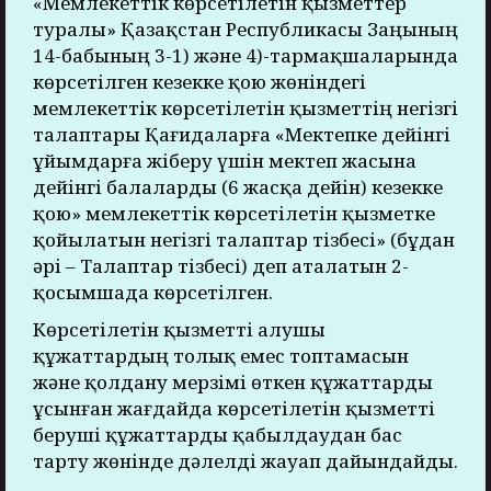
«Мемлекеттік көрсетілетін қызметтер
туралы» Қазақстан Республикасы Заңының
14-бабының 3-1) және 4)-тармақшаларында
көрсетілген кезекке қою жөніндегі
мемлекеттік көрсетілетін қызметтің негізгі
талаптары Қағидаларға «Мектепке дейінгі
ұйымдарға жіберу үшін мектеп жасына
дейінгі балаларды (6 жасқа дейін) кезекке
қою» мемлекеттік көрсетілетін қызметке
қойылатын негізгі талаптар тізбесі» (бұдан
әрі – Талаптар тізбесі) деп аталатын 2-
қосымшада көрсетілген.
Көрсетілетін қызметті алушы
құжаттардың толық емес топтамасын
және қолдану мерзімі өткен құжаттарды
ұсынған жағдайда көрсетілетін қызметті
беруші құжаттарды қабылдаудан бас
тарту жөнінде дәлелді жауап дайындайды.