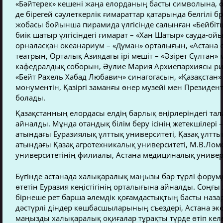
«Бәйтерек» кешені жаңа елорданың басты символына, 
де бірегей сәулеткерлік ғимараттар қатарында белгілі
жобасы бойынша пирамида үлгісінде салынған «Бейбітші
биік шатыр үлгісіндегі ғимарат – «Хан Шатыр» сауда-ой
орналасқан океанариум – «Думан» орталығын, «Астана о
театрын, Орталық Азиядағы ірі мешіт – «Әзірет Сұлтан»
кафедралдық соборын, Әулие Мария Архиепархиясы ри
«Бейт Рахель Хабад Любавич» синагогасын, «Қазақстан» 
монументін, Қазіргі заманғы өнер музейі мен Президен
болады.
Қазақстанның елордасы елдің барлық өңірлеріндегі та
айналды. Мұнда отандық білім беру ісінің жетекшілері 
атындағы Еуразиялық ұлттық университеті, Қазақ ұлтты
атындағы Қазақ агротехникалық университеті, М.В.Лом
университетінің филиалы, Астана медициналық универс
Бүгінде астанада халықаралық маңызы бар түрлі форумда
өтетін Еуразия кеңістігінің орталығына айналды. Соңғ
бірнеше рет барша әлемдік қоғамдастықтың басты наза
дәстүрлі діндер көшбасшыларының съездері, Астана э
маңызды халықаралық оқиғалар тұрақты түрде өтіп кел