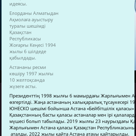
идеясы.
Елорданы Алматыдан
Ақмолаға ауыстыру
туралы шешімді
Қазақстан
Республикасы
Жоғарғы Кеңесі 1994
жылы 6 шілдеде
қабылдады.
Астананы ресми
көшіру 1997 жылғы
10 желтоқсанда
жүзеге асты.
Президенттің 1998 жылғы 6 мамырдағы Жарлығымен А
өзгертілді. Жаңа астананың халықаралық тұсаукесері 1
ЮНЕСКО шешімі бойынша Астана «Бейбітшілік қаласы» 
Қазақстанның басты қаласы астаналар мен ірі қалала
мүшесі болып табылады. 2019 жылғы 23 наурыздағы Қа
Жарлығымен Астана қаласы Қазақстан Республикасының
аталды. 2022 жылы қайта Астана атауы қайтарылды.