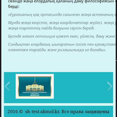
сөзінде жаңа елордалық қаланың даму философиясын ө
берді:
«Еуразияның қақ ортасында салынған жаңа астананың м
Мұнда жаңа кеңістік, жаңа координаттар жүйесі, жаңа 
жаңа тәртіптің пайда болуына серпін береді.
Бүгінде әлемге оппозиция қажет емес, үйлесім, даму жә
Сондықтан елордалық шығаратын ізгілік пен қазақстан
планетаға тарайды және ризашылыққа ие болады».
2016 © sh-test.akmol.kz. Все права защищены