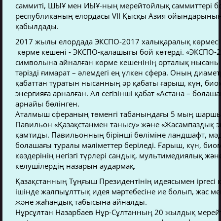
саммиті, ШЫҰ мен ИЫҰ-ның мерейтойлық саммиттері б
республиканың елордасы VII Қысқы Азия ойындарыны
қабылдады.
2017 жылы елордада ЭКСПО-2017 халықаралық көрмесі өт
көрме кешені - ЭКСПО-қалашығы бой көтерді. «ЭКСПО-2
символына айналған көрме кешенінің орталық нысаны 
тәрізді ғимарат – әлемдегі ең үлкен сфера. Оның диаметрі
қабаттан тұратын нысанның әр қабаты ғарыш, күн, биом
энергияға арналған. Ал сегізінші қабат «Астана – бола
арнайы бөлінген.
Аталмыш сфераның төменгі табанындағы 5 мың шаршы 
Павильон «Қазақстанмен танысу» және «Жасампаздық э
қамтиды. Павильонның бірінші бөліміне ландшафт, мәд
болашағы туралы мәліметтер беріледі. Ғарыш, күн, биома
көздерінің негізгі түрлері сандық, мультимедиялық жә
келушілердің назарын аудармақ.
Қазақстанның Тұңғыш Президентінің идеясымен іргесі 
ішінде жалпыұлттық идея мәртебесіне ие болып, жас ме
және жаhандық табысына айналды.
Нұрсұлтан Назарбаев Нұр-Сұлтанның 20 жылдық мерей