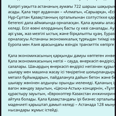
Қазіргі уақытта астананың аумағы 722 шаршы шақырым
асады. Қала төрт ауданнан – «Алматы», «Сарыарқа», «Е
Нұр-Сұлтан Қазақстанның орталығынан солтүстікке қара
бетегелі дала аймағында орналасқан. Қала аумағы аласа
келеді. Есіл өзені елорданың басты су көзі саналады. 
әрі ұзақ, жаз мезгілі ыстық және бірқалыпты қуаң. Еу
орналасуы Астананы экономикалық тұрғыдан тиімді көл
Еуропа мен Азия арасындағы өзіндік транзиттік көпірг
Қала экономикасының қарқынды дамуы көптеген инвес
Қала экономикасының негізі – сауда, өнеркәсіп өндірісі
салалары. Шаһардың өнеркәсіп өндірісі негізінен құрыл
шығару мен машина жасау ісі төңірегіне шоғырландыры
металл бұйымдарын, пайдалануға дайын бетон және бе
шығару жөнінен алдыңғы орынды иеленеді. Қаланың ір
вагон жөндеу зауытын, «Цесна-Астық» концернін, «Тұ
құрастыру зауытын, «Еврокоптер Казахстан инжинирин
айтуға болады. Қала Қазақстандағы ірі бизнес орталығы
мәдениеті қарыштап дамып келеді – Астанада 128 мыңна
нысандары жұмыс істейді.