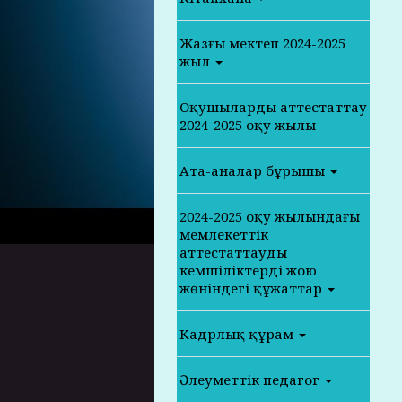
Жазғы мектеп 2024-2025
жыл
Оқушыларды аттестаттау
2024-2025 оқу жылы
Ата-аналар бұрышы
2024-2025 оқу жылындағы
мемлекеттік
аттестаттаудың
кемшіліктерді жою
жөніндегі құжаттар
Кадрлық құрам
Әлеуметтік педагог