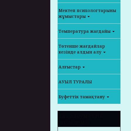
Мектеп психологтарының
жұмыстары
Температура жағдайы
Төтенше жағдайлар
кезінде алдын алу
Алғыстар
АУЫЛ ТУРАЛЫ
Буфеттік тамақтану
Біз әлеуметтік
желідеміз