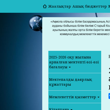
Жаңалықтар
Ашық бюджеттер
«Ақмола облысы білім басқармасының Ас
ауданы бойынша білім бөлімі Старый Ко
ауылының жалпы орта білім беретін мек
коммуналдық мемлекеттік мекемесі
2025-2026 оқу жылына
арналған мектептің өзің-өзі
бағалауы
Мектепалды даярлық
құжаттары
Мемлекеттік қызметтер
Кітапхана