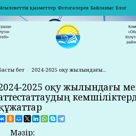
Мемлекеттік қызметтер
Фотогалерея
Байланыс
Блог
трахан
Ком
лутон
«Об
тебі»
Колут
райо
Басты бет
2024-2025 оқу жылындағы...
2024-2025 оқу жылындағы ме
аттестаттаудың кемшіліктерд
құжаттар
Мәзір: