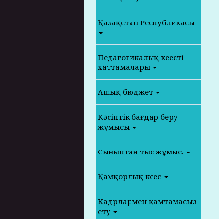
Қазақстан Республикасы
Педагогикалық кеңестің
хаттамалары
Ашық бюджет
Кәсіптік бағдар беру
жұмысы
Сыныптан тыс жұмыс.
Қамқорлық кеңес
Кадрлармен қамтамасыз
ету