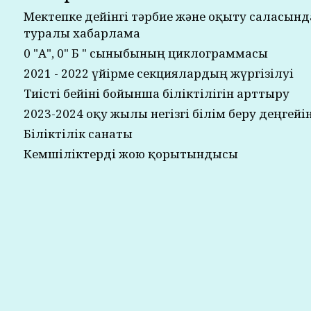
Мектепке дейінгі тәрбие және оқыту саласын
туралы хабарлама
0 "А", 0" Б " сыныбының циклограммасы
2021 - 2022 үйірме секциялардың жүргізілуі
Тиісті бейіні бойынша біліктілігін арттыру
2023-2024 оқу жылы негізгі білім беру деңгейі
Біліктілік санаты
Кемшіліктерді жою қорытындысы