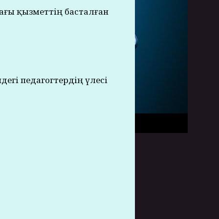
дағы қызметтің басталған
ндегі педагогтердің үлесі