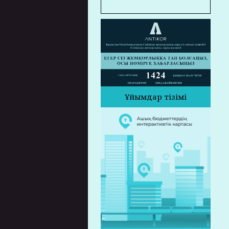
Ұйымдар тізімі