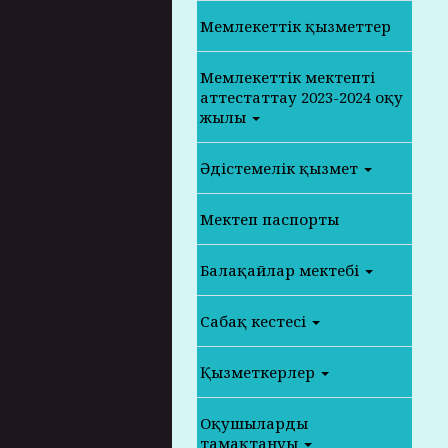
Мемлекеттік қызметтер
Мемлекеттік мектепті
аттестаттау 2023-2024 оқу
жылы
Әдістемелік қызмет
Мектеп паспорты
Балақайлар мектебі
Сабақ кестесі
Қызметкерлер
Оқушылардың
тамақтануы