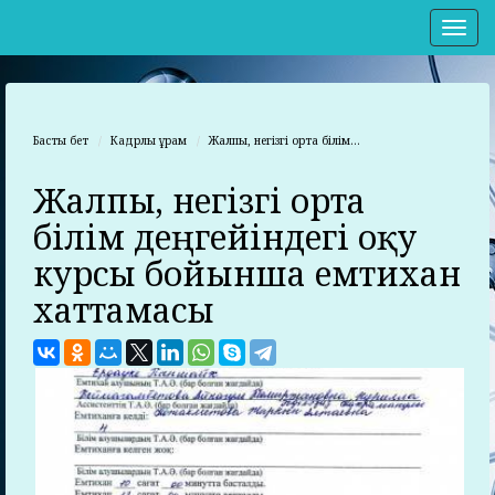
Нав
Басты бет
Кадрлық құрам
Жалпы, негізгі орта білім...
Жалпы, негізгі орта
білім деңгейіндегі оқу
курсы бойынша емтихан
хаттамасы