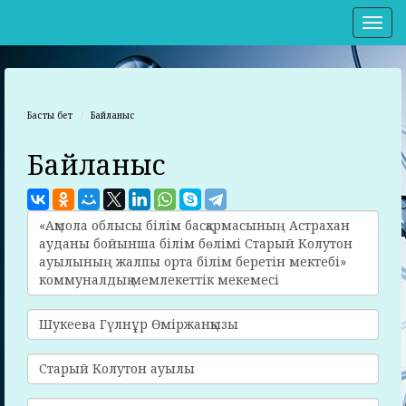
Нав
Басты бет
Байланыс
Байланыс
«Ақмола облысы білім басқармасының Астрахан
ауданы бойынша білім бөлімі Старый Колутон
ауылының жалпы орта білім беретін мектебі»
коммуналдық мемлекеттік мекемесі
Шукеева Гүлнұр Өміржанқызы
Старый Колутон ауылы