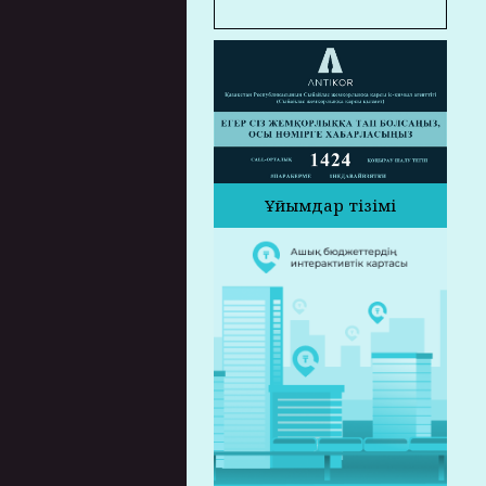
Ұйымдар тізімі