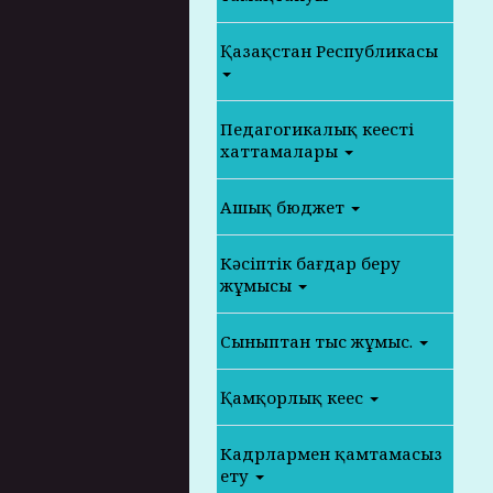
Қазақстан Республикасы
Педагогикалық кеңестің
хаттамалары
Ашық бюджет
Кәсіптік бағдар беру
жұмысы
Сыныптан тыс жұмыс.
Қамқорлық кеңес
Кадрлармен қамтамасыз
ету