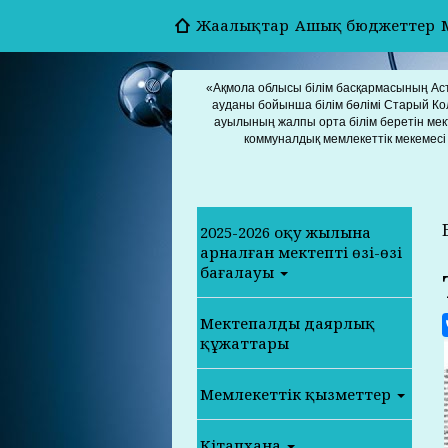
Жаңалықтар
Ашық бюджеттер
«Ақмола облысы білім басқармасының Ас
ауданы бойынша білім бөлімі Старый Ко
ауылының жалпы орта білім беретін мек
коммуналдық мемлекеттік мекемесі
2025-2026 оқу жылына
арналған мектептің өзің-өзі
бағалауы
Мектепалды даярлық
құжаттары
Мемлекеттік қызметтер
Кітапхана