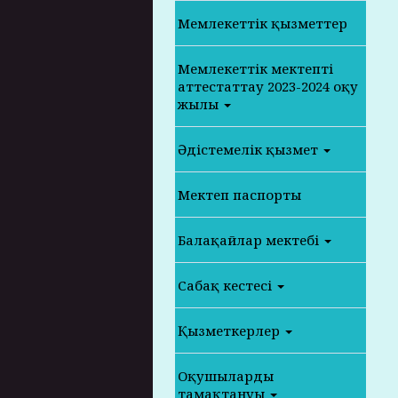
Мемлекеттік қызметтер
Мемлекеттік мектепті
аттестаттау 2023-2024 оқу
жылы
Әдістемелік қызмет
Мектеп паспорты
Балақайлар мектебі
Сабақ кестесі
Қызметкерлер
Оқушылардың
тамақтануы