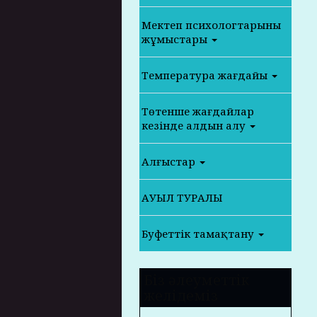
Мектеп психологтарының
жұмыстары
Температура жағдайы
Төтенше жағдайлар
кезінде алдын алу
Алғыстар
АУЫЛ ТУРАЛЫ
Буфеттік тамақтану
Біз әлеуметтік
желідеміз