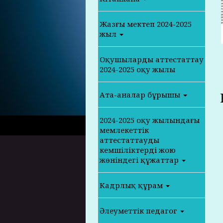
Жазғы мектеп 2024-2025
жыл
Оқушыларды аттестаттау
2024-2025 оқу жылы
Ата-аналар бұрышы
2024-2025 оқу жылындағы
мемлекеттік
аттестаттаудың
кемшіліктерді жою
жөніндегі құжаттар
Кадрлық құрам
Әлеуметтік педагог