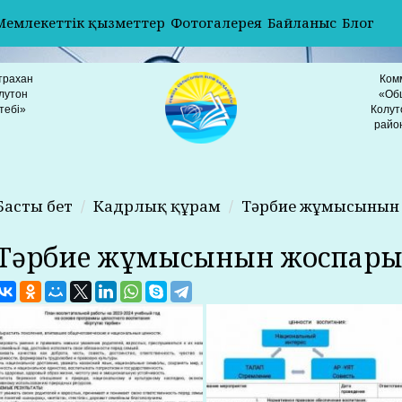
Мемлекеттік қызметтер
Фотогалерея
Байланыс
Блог
трахан
Ком
лутон
«Об
тебі»
Колут
райо
Басты бет
Кадрлық құрам
Тәрбие жұмысынын
Тәрбие жұмысынын жоспар